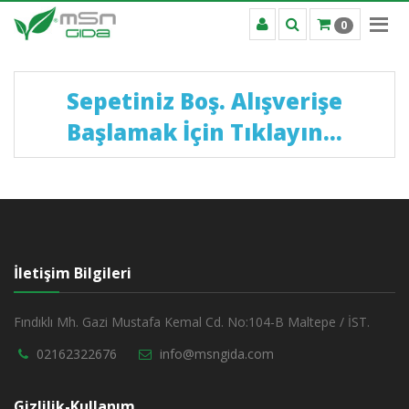
0
Sepetiniz Boş. Alışverişe
Başlamak İçin Tıklayın...
İletişim Bilgileri
Fındıklı Mh. Gazi Mustafa Kemal Cd. No:104-B Maltepe / İST.
02162322676
info@msngida.com
Gizlilik-Kullanım