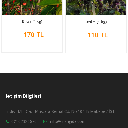
Kiraz (1 kg)
Üzüm (1 kg)
170 TL
110 TL
İletişim Bilgileri
Fındıklı Mh. Gazi Mustafa Kemal Cd. No:104-B Maltepe / İST.
02162322676
info@msngida.com