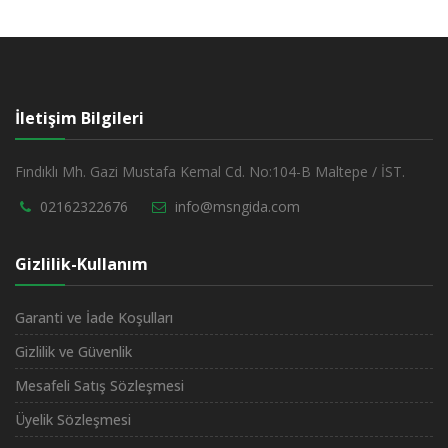
İletişim Bilgileri
Fındıklı Mh. Gazi Mustafa Kemal Cd. No:104-B Maltepe / İST.
02162322676
info@msngida.com
Gizlilik-Kullanım
Garanti ve İade Koşulları
Gizlilik ve Güvenlik
Mesafeli Satış Sözleşmesi
Üyelik Sözleşmesi