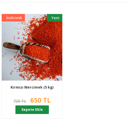
İndirimli
Yeni
Kırmızı Mercimek (5 kg)
650 TL
725 TL
Sepete Ekle