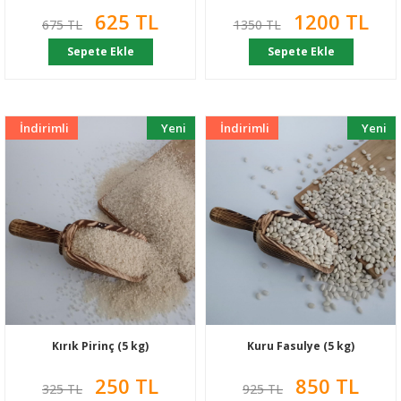
625 TL
1200 TL
675 TL
1350 TL
Sepete Ekle
Sepete Ekle
İndirimli
Yeni
İndirimli
Yeni
Kırık Pirinç (5 kg)
Kuru Fasulye (5 kg)
250 TL
850 TL
325 TL
925 TL