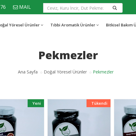
676
MAIL
oğal Yöresel Ürünler
Tıbbi Aromatik Ürünler
Bitkisel Bakım 
Pekmezler
Ana Sayfa
Doğal Yöresel Ürünler
Pekmezler
Yeni
Tükendi
Yeni