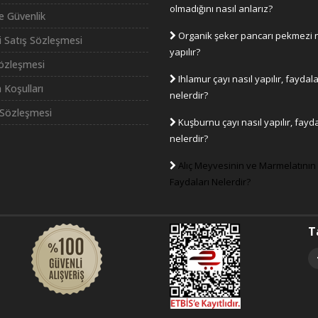
olmadığını nasıl anlarız?
ve Güvenlik
Organik şeker pancarı pekmezi n
i Satış Sözleşmesi
yapılır?
Sözleşmesi
Ihlamur çayı nasıl yapılır, faydala
 Koşulları
nelerdir?
Sözleşmesi
Kuşburnu çayı nasıl yapılır, fayda
nelerdir?
Alıç Meyvesinin ve Marmelatının
Faydaları Nelerdir?
T