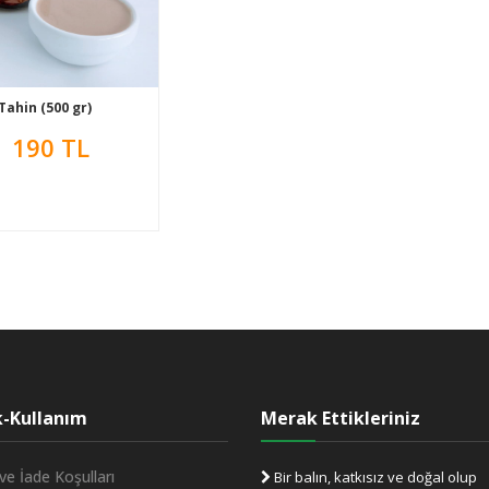
Tahin (500 gr)
190 TL
ik-Kullanım
Merak Ettikleriniz
ve İade Koşulları
Bir balın, katkısız ve doğal olup