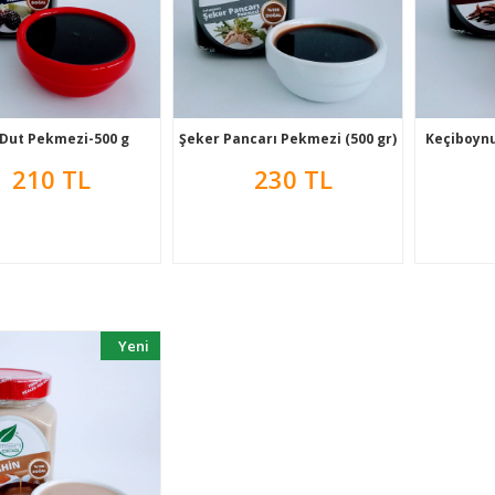
Şeker Pancarı Pekmezi (500 gr)
 Dut Pekmezi-500 g
Keçiboynu
230 TL
210 TL
Yeni