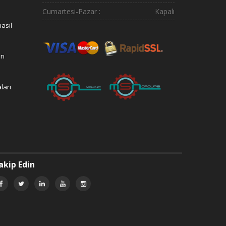
Cumartesi-Pazar :
Kapalı
asıl
rı
ları
akip Edin