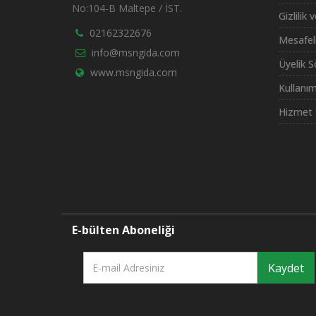
No:104-B Maltepe / İST.
Gizlilik 
02162322676
Mesafel
info@msngida.com
Üyelik 
www.msngida.com
Kullanım
Hizmet 
E-bülten Aboneliği
Kaydet