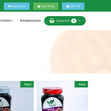
Bayi Girişi
Üye Girişi
Üye Ol
Ürünleri
Kampanyalar
Sepetim
0
Yeni
Yeni