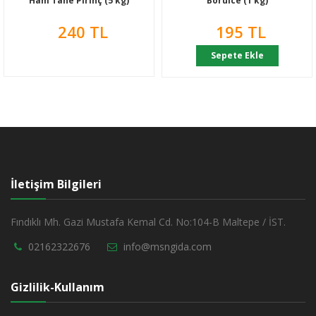
Ham Tane Pirinç (5 kg)
Börülce (1 kg)
240 TL
195 TL
Sepete Ekle
İletişim Bilgileri
Fındıklı Mh. Gazi Mustafa Kemal Cd. No:104-B Maltepe / İST.
02162322676
info@msngida.com
Gizlilik-Kullanım