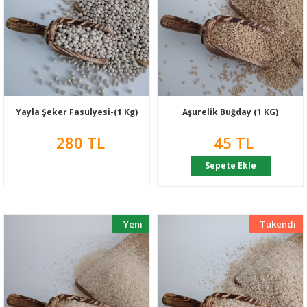
Yayla Şeker Fasulyesi-(1 Kg)
Aşurelik Buğday (1 KG)
280 TL
45 TL
Sepete Ekle
Yeni
Tükendi
Yeni