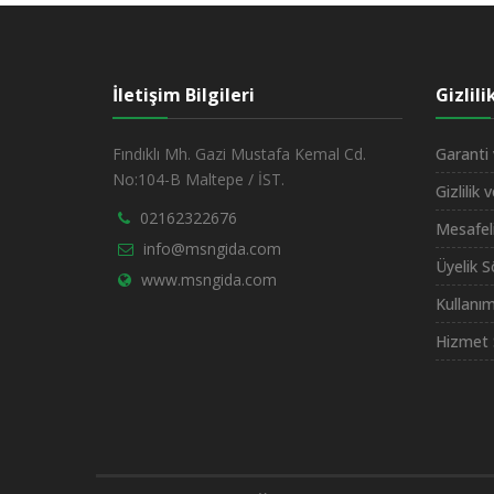
İletişim Bilgileri
Gizlil
Fındıklı Mh. Gazi Mustafa Kemal Cd.
Garanti 
No:104-B Maltepe / İST.
Gizlilik 
02162322676
Mesafel
info@msngida.com
Üyelik 
www.msngida.com
Kullanım
Hizmet 