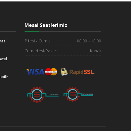
Mesai Saatlerimiz
P.tesi - Cuma:
08:00 - 18:00
nasıl
Cumartesi-Pazar :
Kapalı
asıl
bilir