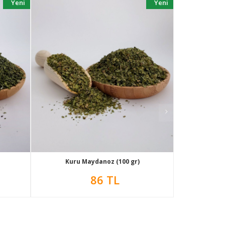
Yeni
Yeni
Kuru Maydanoz (100 gr)
Kuru
86 TL