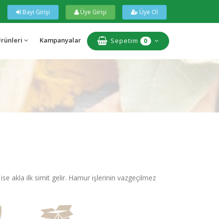
Bayi Girişi
Üye Girişi
Üye Ol
Ürünleri
Kampanyalar
Sepetim
0
se akla ilk simit gelir. Hamur işlerinin vazgeçilmez