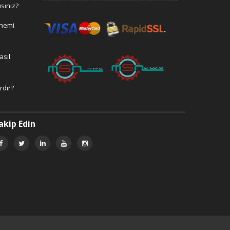
ısınız?
önemi
asıl
rdir?
akip Edin