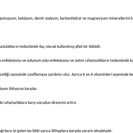
a potasyum, kalsiyum, demir sodyum, karbonhidrat ve magnezyum minerallerini ba
talıkların tedavisinde ilaç olarak kullanılmış şifalı bir bitkidir.
lu enfeksiyonu ve solunum yolu enfeksiyonu ve astım rahatsızlıkların tedavisinde kul
zelliği sayesinde zayıflamaya yardımcı olur. Ayrıca K ve A vitaminleri sayesinde ke
yum ihtiyacını karşılar.
i rahatsızlıklara karşı vücudun direncini artırır.
ılara iyi gelen bu bitki ayrıca iltihaplara karşıda yararlı olmaktadır.