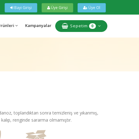
Bayi Girişi
Üye Girişi
Üye Ol
Ürünleri
Kampanyalar
Sepetim
0
anoz, toplandıktan sonra temizleniş ve yıkanmış,
l kalıp, renginde sararma olmamıştır.