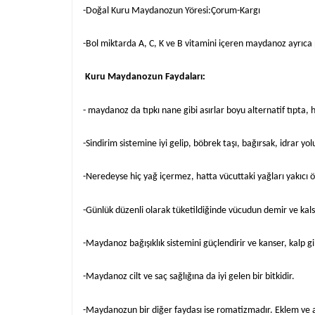
-Doğal Kuru Maydanozun Yöresi:Çorum-Kargı
-Bol miktarda A, C, K ve B vitamini içeren maydanoz ayrıc
Kuru Maydanozun Faydaları:
- maydanoz da tıpkı nane gibi asırlar boyu alternatif tıpta, has
-Sindirim sistemine iyi gelip, böbrek taşı, bağırsak, idrar yo
-Neredeyse hiç yağ içermez, hatta vücuttaki yağları yakıcı ö
-Günlük düzenli olarak tüketildiğinde vücudun demir ve kalsi
-Maydanoz bağışıklık sistemini güçlendirir ve kanser, kalp gib
-Maydanoz cilt ve saç sağlığına da iyi gelen bir bitkidir.
-Maydanozun bir diğer faydası ise romatizmadır. Eklem ve ağr