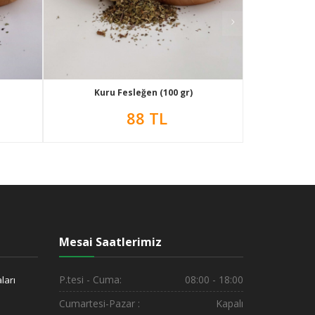
Kuru Fesleğen (100 gr)
88 TL
Mesai Saatlerimiz
P.tesi - Cuma:
08:00 - 18:00
ları
Cumartesi-Pazar :
Kapalı