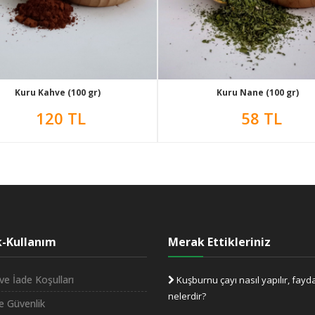
Kuru Kahve (100 gr)
Kuru Nane (100 gr)
120 TL
58 TL
ik-Kullanım
Merak Ettikleriniz
ve İade Koşulları
Kuşburnu çayı nasıl yapılır, fayda
nelerdir?
ve Güvenlik