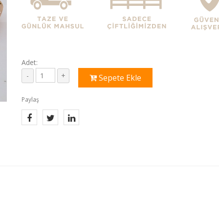
Adet:
Sepete Ekle
Paylaş