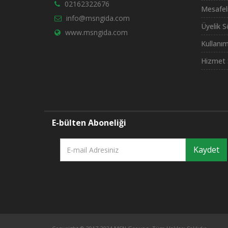
02162322676
Mesafel
info@msngida.com
Üyelik 
www.msngida.com
Kullanım
Hizmet 
E-bülten Aboneliği
Kaydet