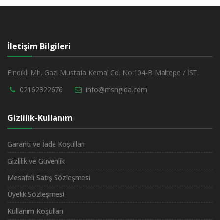
İletişim Bilgileri
Fındıklı Mh. Gazi Mustafa Kemal Cd. No:104-B Maltepe / İST.
02162322676
info@msngida.com
Gizlilik-Kullanım
Garanti ve İade Koşulları
Gizlilik ve Güvenlik
Mesafeli Satış Sözleşmesi
Üyelik Sözleşmesi
Kullanım Koşulları